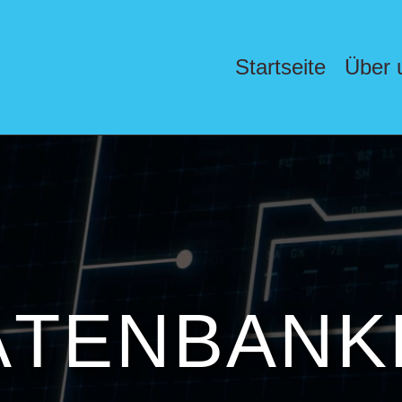
Startseite
Über 
A
T
E
N
B
A
N
K